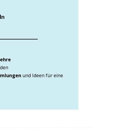
ln
Lehre
nden
mmlungen
und Ideen für eine