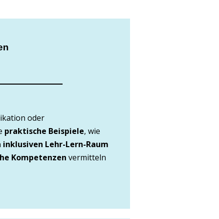
en
ikation oder
ie
praktische
Beispiele
, wie
n
inklusiven
Lehr-Lern-Raum
che Kompetenzen
vermitteln