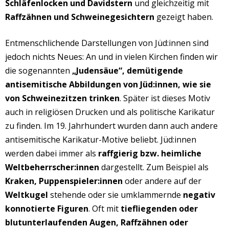
Schläfenlocken und Davidstern
und gleichzeitig mit
Raffzähnen und Schweinegesichtern
gezeigt haben.
Entmenschlichende Darstellungen von Jüd:innen sind
jedoch
nichts Neues: An und in vielen Kirchen finden wir
die sogenannten
„Judensäue“, demütigende
antisemitische Abbildungen von Jüd:innen, wie sie
von Schweinezitzen trinken
. Später ist dieses Motiv
auch in religiösen Drucken und als politische Karikatur
zu finden.
Im 19. Jahrhundert wurden dann auch andere
antisemitische Karikatur-Motive beliebt. Jüd:innen
werden dabei immer als
raffgierig bzw. heimliche
Weltbeherrscher:innen
dargestellt. Zum Beispiel als
Kraken, Puppenspieler:innen
oder andere auf der
Weltkugel
stehende oder sie umklammernde
negativ
konnotierte Figuren
. Oft mit
tiefliegenden oder
blutunterlaufenden Augen, Raffzähnen oder